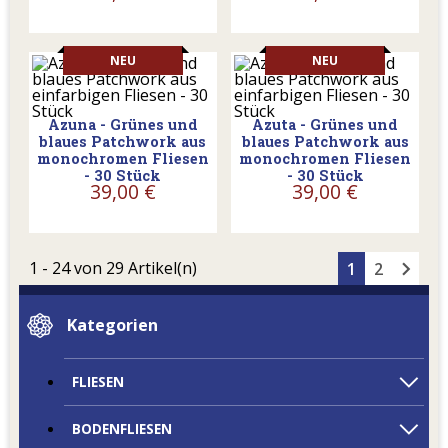
NEU
NEU
Azuna - Grünes und
Azuta - Grünes und
blaues Patchwork aus
blaues Patchwork aus
monochromen Fliesen
monochromen Fliesen
- 30 Stück
- 30 Stück
39,00 €
39,00 €
chevron_right
1 - 24 von 29 Artikel(n)
1
2
Kategorien
FLIESEN
BODENFLIESEN