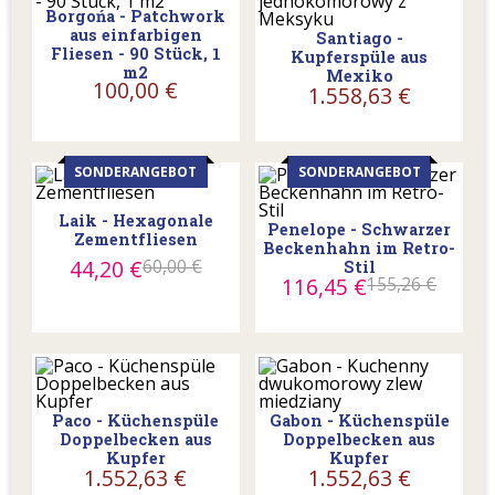
Borgońa - Patchwork
aus einfarbigen
Santiago -
Fliesen - 90 Stück, 1
Kupferspüle aus
m2
Mexiko
100,00 €
1.558,63 €
SONDERANGEBOT
SONDERANGEBOT
Laik - Hexagonale
Penelope - Schwarzer
Zementfliesen
Beckenhahn im Retro-
44,20 €
60,00 €
Stil
116,45 €
155,26 €
Paco - Küchenspüle
Gabon - Küchenspüle
Doppelbecken aus
Doppelbecken aus
Kupfer
Kupfer
1.552,63 €
1.552,63 €