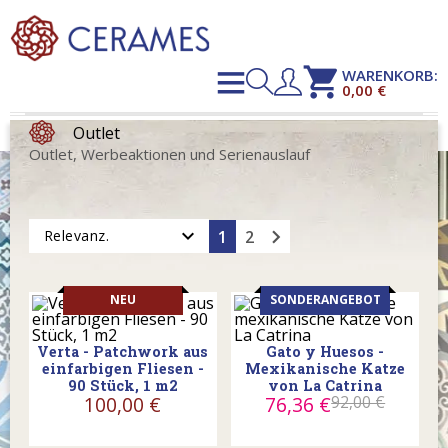
shopping_cart
WARENKORB:
0,00 €
Outlet
Outlet, Werbeaktionen und Serienauslauf
chevron_right
expand_more
1
2
Relevanz.
NEU
SONDERANGEBOT
Verta - Patchwork aus
Gato y Huesos -
einfarbigen Fliesen -
Mexikanische Katze
90 Stück, 1 m2
von La Catrina
100,00 €
76,36 €
92,00 €