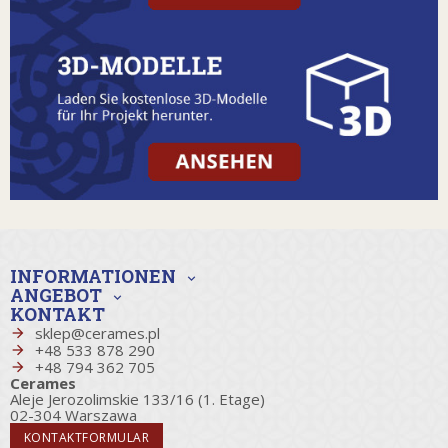
INFORMATIONEN
expand_more
ANGEBOT
expand_more
KONTAKT
sklep@cerames.pl
+48 533 878 290
+48 794 362 705
Cerames
Aleje Jerozolimskie 133/16 (1. Etage)
02-304 Warszawa
KONTAKTFORMULAR