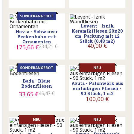
SONDERANGEBOT
Levent - Iznik
Keramikfliesen 20x20
Novia - Schwarzer
cm, Packung mit 12
Beckenhahn mit
Stück (0,48 m2)
Ornamenten
40,00 €
175,66 €
234,21 €
SONDERANGEBOT
NEU
Bada - Blaue
Azuta - Patchwork aus
Bodenfliesen
einfarbigen Fliesen -
33,65 €
45,47 €
90 Stück, 1 m2
100,00 €
NEU
NEU