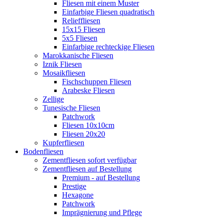
Fliesen mit einem Muster
Einfarbige Fliesen quadratisch
Relieffliesen
15x15 Fliesen
5x5 Fliesen
Einfarbige rechteckige Fliesen
Marokkanische Fliesen
Iznik Fliesen
Mosaikfliesen
Fischschuppen Fliesen
Arabeske Fliesen
Zellige
Tunesische Fliesen
Patchwork
Fliesen 10x10cm
Fliesen 20x20
Kupferfliesen
Bodenfliesen
Zementfliesen sofort verfügbar
Zementfliesen auf Bestellung
Premium - auf Bestellung
Prestige
Hexagone
Patchwork
Imprägnierung und Pflege