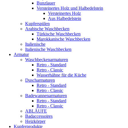
Bunzlauer
Versteinertes Holz und Halbedelstein
Versteinertes Holz
Aus Halbedelstein
Kupferspülen
Arabische Waschbecken
Türkische Waschbecken
Marokkanische Waschbecken
Italienische
Italienische Waschbecken
Armatur
Waschbeckenarmaturen
Retro - Standard
Retro - Classic
Wasserhähne für die Küche
Duscharmaturen
Retro - Standard
Retro - Classic
Badewannenarmaturen
Retro - Standard
Retro - Classic
ABLÄUFE
Badaccessoires
Heizkörper
Kupferprodukte