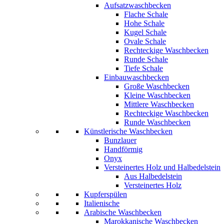
Aufsatzwaschbecken
Flache Schale
Hohe Schale
Kugel Schale
Ovale Schale
Rechteckige Waschbecken
Runde Schale
Tiefe Schale
Einbauwaschbecken
Große Waschbecken
Kleine Waschbecken
Mittlere Waschbecken
Rechteckige Waschbecken
Runde Waschbecken
Künstlerische Waschbecken
Bunzlauer
Handförmig
Onyx
Versteinertes Holz und Halbedelstein
Aus Halbedelstein
Versteinertes Holz
Kupferspülen
Italienische
Arabische Waschbecken
Marokkanische Waschbecken