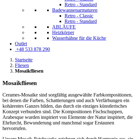
Retro - Standard
Badewannenarmaturen
Retro - Classic
Retro - Standard
ABLÄUFE
Heizkörper
Wasserhähne für die Küche
Outlet
+48 533 878 290
Startseite
Fliesen
Mosaikfliesen
Mosaikfliesen
Cerames-Mosaike sind sorgfältig ausgewählte Farbkompositionen,
bei denen die Farben, Schattierungen und auch Verfärbungen ein
kohärentes Ganzes bilden, das durch ein einziges künstlerisches
Konzept verbunden sind. Die Kompositionen Fischschuppen,
Arabesque wurden inspiriert von Elemente der Natur inspiriert, die
Ehrfurcht, Bewunderung und manchmal sogar Erstaunen
hervorrufen.
Unsere Mosaik-Patchworks zeichnen sich durch Harmonie aus, sie