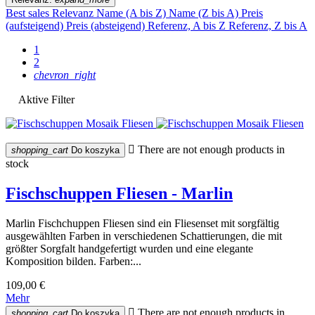
Best sales
Relevanz
Name (A bis Z)
Name (Z bis A)
Preis
(aufsteigend)
Preis (absteigend)
Referenz, A bis Z
Referenz, Z bis A
1
2
chevron_right
Aktive Filter

There are not enough products in
shopping_cart
Do koszyka
stock
Fischschuppen Fliesen - Marlin
Marlin Fischchuppen Fliesen sind ein Fliesenset mit sorgfältig
ausgewählten Farben in verschiedenen Schattierungen, die mit
größter Sorgfalt handgefertigt wurden und eine elegante
Komposition bilden. Farben:...
109,00 €
Mehr

There are not enough products in
shopping_cart
Do koszyka