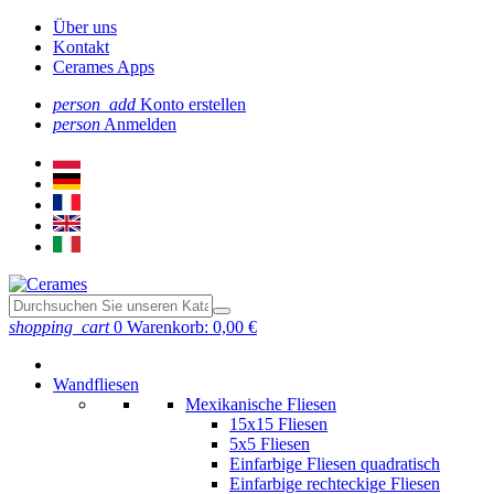
Über uns
Kontakt
Cerames Apps
person_add
Konto erstellen
person
Anmelden
shopping_cart
0
Warenkorb:
0,00 €
Wandfliesen
Mexikanische Fliesen
15x15 Fliesen
5x5 Fliesen
Einfarbige Fliesen quadratisch
Einfarbige rechteckige Fliesen