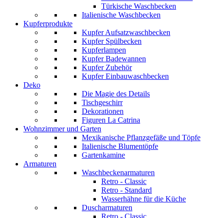
Türkische Waschbecken
Italienische Waschbecken
Kupferprodukte
Kupfer Aufsatzwaschbecken
Kupfer Spülbecken
Kupferlampen
Kupfer Badewannen
Kupfer Zubehör
Kupfer Einbauwaschbecken
Deko
Die Magie des Details
Tischgeschirr
Dekorationen
Figuren La Catrina
Wohnzimmer und Garten
Mexikanische Pflanzgefäße und Töpfe
Italienische Blumentöpfe
Gartenkamine
Armaturen
Waschbeckenarmaturen
Retro - Classic
Retro - Standard
Wasserhähne für die Küche
Duscharmaturen
Retro - Classic