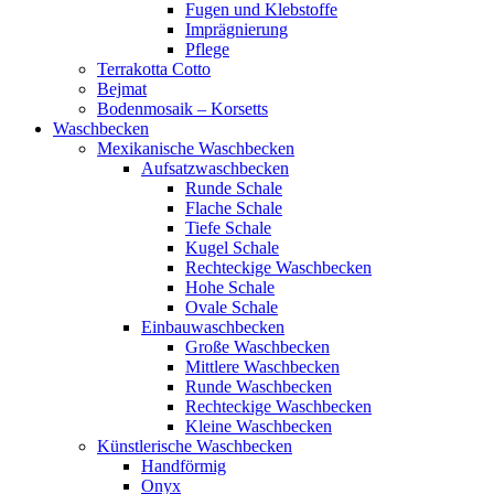
Fugen und Klebstoffe
Imprägnierung
Pflege
Terrakotta Cotto
Bejmat
Bodenmosaik – Korsetts
Waschbecken
Mexikanische Waschbecken
Aufsatzwaschbecken
Runde Schale
Flache Schale
Tiefe Schale
Kugel Schale
Rechteckige Waschbecken
Hohe Schale
Ovale Schale
Einbauwaschbecken
Große Waschbecken
Mittlere Waschbecken
Runde Waschbecken
Rechteckige Waschbecken
Kleine Waschbecken
Künstlerische Waschbecken
Handförmig
Onyx