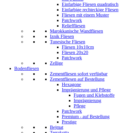
Einfarbige Fliesen quadratisch
Einfarbige rechteckige Fliesen
Fliesen mit einem Muster
Patchwork
Relieffliesen
Marokkanische Wandfliesen
Iznik Fliesen
Tunesische Fliesen
Fliesen 10x10cm
Fliesen 20x20
Patchwork
Zellige
Bodenfliesen
Zementfliesen sofort verfügbar
Zementfliesen auf Bestellung
Hexagone
Imprägnierung und Pflege
Fugen und Klebstoffe
Imprägnierung
Pflege
Patchwork
Premium - auf Bestellung
Prestige
Bejmat
Terrakotta