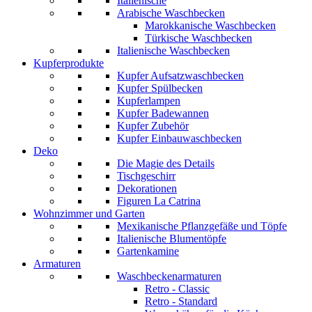
Italienische
Arabische Waschbecken
Marokkanische Waschbecken
Türkische Waschbecken
Italienische Waschbecken
Kupferprodukte
Kupfer Aufsatzwaschbecken
Kupfer Spülbecken
Kupferlampen
Kupfer Badewannen
Kupfer Zubehör
Kupfer Einbauwaschbecken
Deko
Die Magie des Details
Tischgeschirr
Dekorationen
Figuren La Catrina
Wohnzimmer und Garten
Mexikanische Pflanzgefäße und Töpfe
Italienische Blumentöpfe
Gartenkamine
Armaturen
Waschbeckenarmaturen
Retro - Classic
Retro - Standard