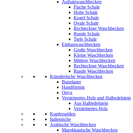
Aufsatzwaschbecken
Flache Schale
Hohe Schale
Kugel Schale
Ovale Schale
Rechteckige Waschbecken
Runde Schale
Tiefe Schale
Einbauwaschbecken
Große Waschbecken
Kleine Waschbecken
Mittlere Waschbecken
Rechteckige Waschbecken
Runde Waschbecken
Künstlerische Waschbecken
Bunzlauer
Handförmig
Onyx
Versteinertes Holz und Halbedelstein
Aus Halbedelstein
Versteinertes Holz
Kupferspülen
Italienische
Arabische Waschbecken
Marokkanische Waschbecken