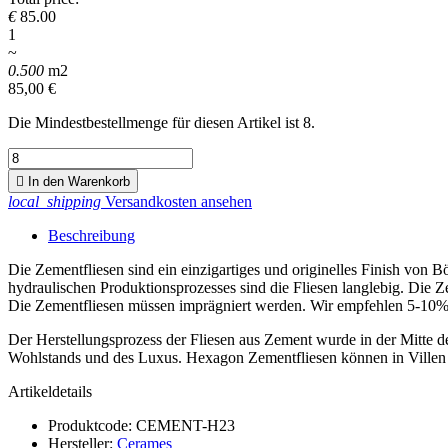
€
85.00
1
~
0.500
m2
85,00 €
Die Mindestbestellmenge für diesen Artikel ist 8.

In den Warenkorb
local_shipping
Versandkosten ansehen
Beschreibung
Die Zementfliesen sind ein einzigartiges und originelles Finish vo
hydraulischen Produktionsprozesses sind die Fliesen langlebig. Die
Die Zementfliesen müssen imprägniert werden. Wir empfehlen 5-10% 
Der Herstellungsprozess der Fliesen aus Zement wurde in der Mitte d
Wohlstands und des Luxus. Hexagon Zementfliesen können in Villen
Artikeldetails
Produktcode:
CEMENT-H23
Hersteller:
Cerames