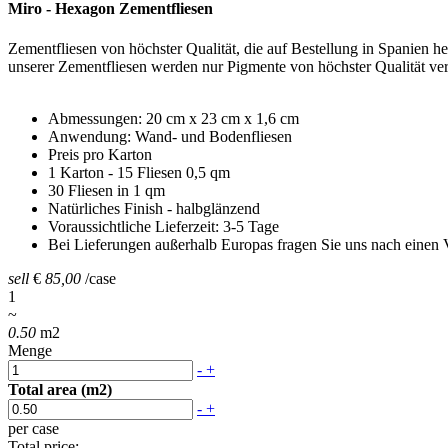
Miro - Hexagon Zementfliesen
Zementfliesen von höchster Qualität, die auf Bestellung in Spanien her
unserer Zementfliesen werden nur Pigmente von höchster Qualität verw
Abmessungen: 20 cm x 23 cm x 1,6 cm
Anwendung: Wand- und Bodenfliesen
Preis pro Karton
1 Karton - 15 Fliesen 0,5 qm
30 Fliesen in 1 qm
Natürliches Finish - halbglänzend
Voraussichtliche Lieferzeit: 3-5 Tage
Bei Lieferungen außerhalb Europas fragen Sie uns nach einen 
sell
€
85,00
/case
1
~
0.50
m2
Menge
-
+
Total area
(m2)
-
+
per case
Total price: