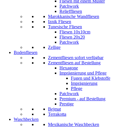
Fliesen mit einem Muster
Patchwork
Relieffliesen
Marokkanische Wandfliesen
Iznik Fliesen
Tunesische Fliesen
Fliesen 10x10cm
Fliesen 20x20
Patchwork
Zellige
Bodenfliesen
Zementfliesen sofort verfügbar
Zementfliesen auf Bestellung
Hexagone
Imprägnierung und Pflege
Fugen und Klebstoffe
Imprägnierung
Pflege
Patchwork
Premium - auf Bestellung
Prestige
Bejmat
Terrakotta
Waschbecken
Mexikanische Waschbecken