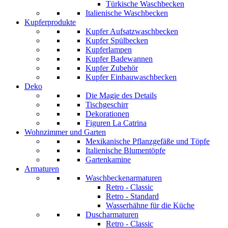
Türkische Waschbecken
Italienische Waschbecken
Kupferprodukte
Kupfer Aufsatzwaschbecken
Kupfer Spülbecken
Kupferlampen
Kupfer Badewannen
Kupfer Zubehör
Kupfer Einbauwaschbecken
Deko
Die Magie des Details
Tischgeschirr
Dekorationen
Figuren La Catrina
Wohnzimmer und Garten
Mexikanische Pflanzgefäße und Töpfe
Italienische Blumentöpfe
Gartenkamine
Armaturen
Waschbeckenarmaturen
Retro - Classic
Retro - Standard
Wasserhähne für die Küche
Duscharmaturen
Retro - Classic