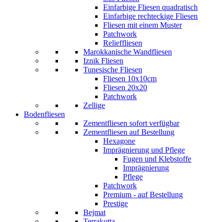
Einfarbige Fliesen quadratisch
Einfarbige rechteckige Fliesen
Fliesen mit einem Muster
Patchwork
Relieffliesen
Marokkanische Wandfliesen
Iznik Fliesen
Tunesische Fliesen
Fliesen 10x10cm
Fliesen 20x20
Patchwork
Zellige
Bodenfliesen
Zementfliesen sofort verfügbar
Zementfliesen auf Bestellung
Hexagone
Imprägnierung und Pflege
Fugen und Klebstoffe
Imprägnierung
Pflege
Patchwork
Premium - auf Bestellung
Prestige
Bejmat
Terrakotta