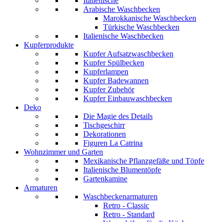
Italienische
Arabische Waschbecken
Marokkanische Waschbecken
Türkische Waschbecken
Italienische Waschbecken
Kupferprodukte
Kupfer Aufsatzwaschbecken
Kupfer Spülbecken
Kupferlampen
Kupfer Badewannen
Kupfer Zubehör
Kupfer Einbauwaschbecken
Deko
Die Magie des Details
Tischgeschirr
Dekorationen
Figuren La Catrina
Wohnzimmer und Garten
Mexikanische Pflanzgefäße und Töpfe
Italienische Blumentöpfe
Gartenkamine
Armaturen
Waschbeckenarmaturen
Retro - Classic
Retro - Standard