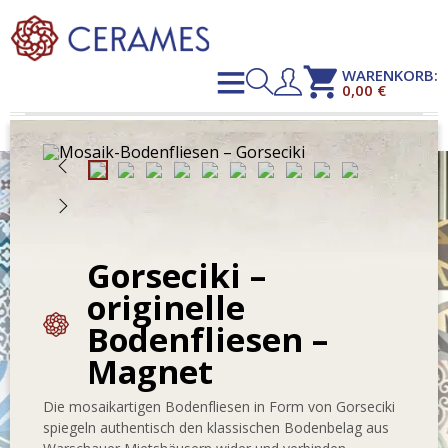
shopping_cart
WARENKORB:
0,00 €
Gorseciki –
originelle
Bodenfliesen –
Magnet
Die mosaikartigen Bodenfliesen in Form von Gorseciki
spiegeln authentisch den klassischen Bodenbelag aus